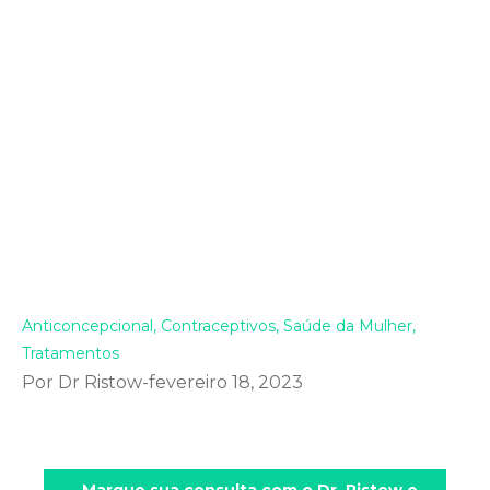
Anticoncepcional
,
Contraceptivos
,
Saúde da Mulher
,
Tratamentos
Por
Dr Ristow
fevereiro 18, 2023
Marque sua consulta com o Dr. Ristow e