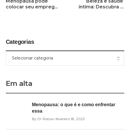
Menopausa pode 
Beleza e saúde 
colocar seu emprego 
íntima: Descubra a 
em risco?
tendência que está 
conquistando o 
mercado de estética 
íntima
Categorias
Em alta
Menopausa: o que é e como enfrentar
essa
By
Dr Ristow
fevereiro 18, 2023