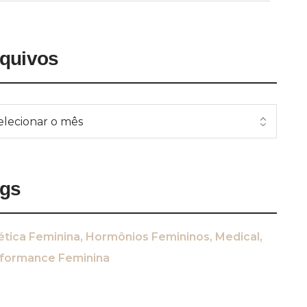
quivos
ags
ética Feminina
Hormônios Femininos
Medical
formance Feminina