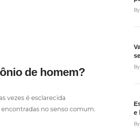
B
Va
se
B
rmônio de homem?
s vezes é esclarecida
Es
s encontradas no senso comum.
e 
B