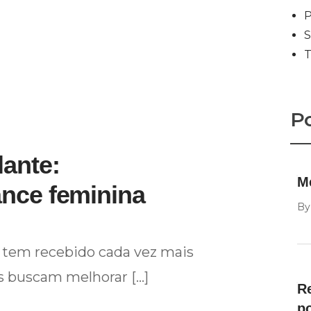
P
S
T
Po
ante:
M
ance feminina
B
 tem recebido cada vez mais
s buscam melhorar […]
R
p