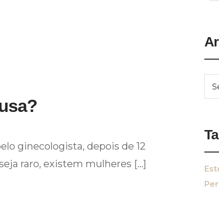
Ar
usa?
T
lo ginecologista, depois de 12
ja raro, existem mulheres […]
Est
Per