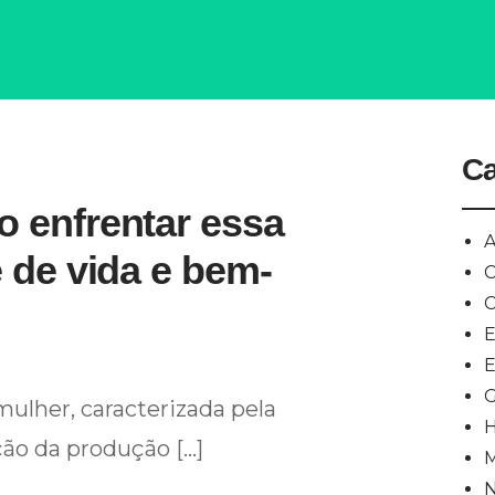
Ca
 enfrentar essa
A
 de vida e bem-
C
C
E
E
G
ulher, caracterizada pela
H
ão da produção […]
N